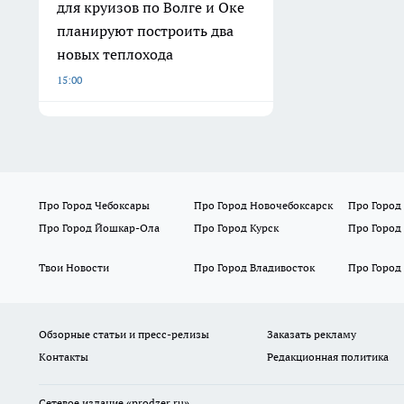
для круизов по Волге и Оке
планируют построить два
новых теплохода
15:00
Про Город Чебоксары
Про Город Новочебоксарск
Про Город
Про Город Йошкар-Ола
Про Город Курск
Про Город
Твои Новости
Про Город Владивосток
Про Город
Обзорные статьи и пресс-релизы
Заказать рекламу
Контакты
Редакционная политика
Сетевое издание
«prodzer.ru»