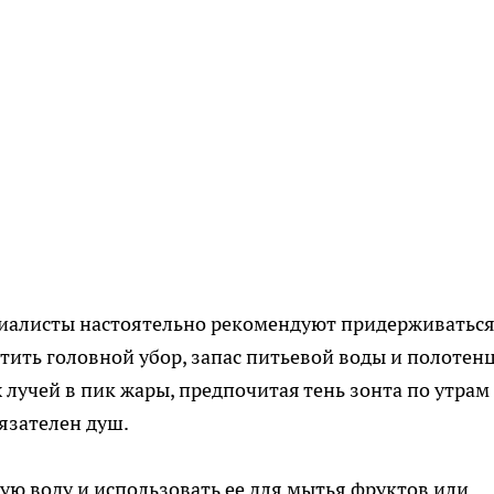
циалисты настоятельно рекомендуют придерживатьс
атить головной убор, запас питьевой воды и полотенц
лучей в пик жары, предпочитая тень зонта по утрам
язателен душ.
ую воду и использовать ее для мытья фруктов или