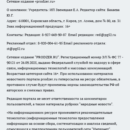
Сетевое издание
«prodzer.ru»
О компании: Учредитель: ИП Звеняцкая Е.А. Редактор сайта: Бакаева
Ю.Г.
Адрес: 610001, Кировская область, г. Киров, ул. Азина, дом № 80, кв. 31
Знак информационной продукции: 16+
Контакты: Редакция: 8-927-669-90-87 Email редакции: red@pg52.ru
Рекламный отдел: 8-920-004-61-95 Email рекламного отдела:
st@pg52.ru
Сетевое издание "
PRODZER.RU
". Регистрационный номер ЭЛ № ФС 77 -
90121 от 26.09.2025, выдано Федеральной службой по надзору в сфере
связи, информационных технологий и массовых коммуникаций.
Возрастная категория сайта 16+. При использовании материалов
новостного портала prodzer.ru гиперссылка на ресурс обязательна
,
в
противном случае будут применены нормы законодательства РФ об
авторских и смежных правах.
Редакция портала не несет ответственности за комментарии
пользователей, а также материалы рубрики "народные новости".
«На информационном ресурсе применяются рекомендательные
технологии (информационные технологии предоставления
информации на основе сбора, систематизации и анализа сведений,
относящихся к предпочтениям пользователей сети "Интернет",