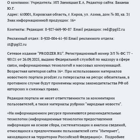
О компании: Учредитель: ИП Звеняцкая Е.А. Редактор сайта: Бакаева
Ю.Г.
Адрес: 610001, Кировская область, г. Киров, ул. Азина, дом № 80, кв. 31
Знак информационной продукции: 16+
Контакты: Редакция: 8-927-669-90-87 Email редакции: red@pg52.ru
Рекламный отдел: 8-920-004-61-95 Email рекламного отдела:
st@pg52.ru
Сетевое издание "
PRODZER.RU
". Регистрационный номер ЭЛ № ФС 77 -
90121 от 26.09.2025, выдано Федеральной службой по надзору в сфере
связи, информационных технологий и массовых коммуникаций.
Возрастная категория сайта 16+. При использовании материалов
новостного портала prodzer.ru гиперссылка на ресурс обязательна
,
в
противном случае будут применены нормы законодательства РФ об
авторских и смежных правах.
Редакция портала не несет ответственности за комментарии
пользователей, а также материалы рубрики "народные новости".
«На информационном ресурсе применяются рекомендательные
технологии (информационные технологии предоставления
информации на основе сбора, систематизации и анализа сведений,
относящихся к предпочтениям пользователей сети "Интернет",
находящихся на территории Российской Федерации)».
Подробнее