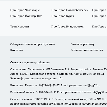
Про Город Чебоксары
Про Город Новочебоксарск
Про Город
Про Город Йошкар-Ола
Про Город Курск
Про Город
Твои Новости
Про Город Владивосток
Про Город
Обзорные статьи и пресс-релизы
Заказать рекламу
Контакты
Редакционная политика
Сетевое издание
«prodzer.ru»
О компании: Учредитель: ИП Звеняцкая Е.А. Редактор сайта: Бакаева Ю.
Адрес: 610001, Кировская область, г. Киров, ул. Азина, дом № 80, кв. 31
Знак информационной продукции: 16+
Контакты: Редакция: 8-927-669-90-87 Email редакции: red@pg52.ru
Рекламный отдел: 8-920-004-61-95 Email рекламного отдела: st@pg52.r
Сетевое издание "
PRODZER.RU
". Регистрационный номер ЭЛ № ФС 77 -
Возрастная категория сайта 16+. При использовании материалов новост