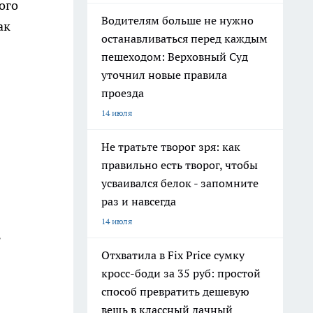
ого
Водителям больше не нужно
ак
останавливаться перед каждым
пешеходом: Верховный Суд
уточнил новые правила
проезда
14 июля
Не тратьте творог зря: как
правильно есть творог, чтобы
усваивался белок - запомните
раз и навсегда
14 июля
ь
Отхватила в Fix Price сумку
кросс-боди за 35 руб: простой
способ превратить дешевую
вещь в классный дачный