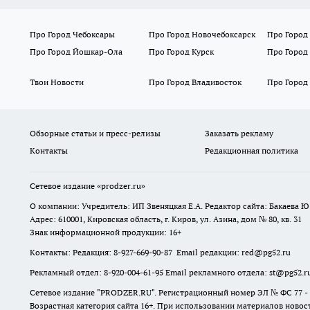
Про Город Чебоксары
Про Город Новочебоксарск
Про Город
Про Город Йошкар-Ола
Про Город Курск
Про Город
Твои Новости
Про Город Владивосток
Про Город
Обзорные статьи и пресс-релизы
Заказать рекламу
Контакты
Редакционная политика
Сетевое издание
«prodzer.ru»
О компании: Учредитель: ИП Звеняцкая Е.А. Редактор сайта: Бакаева Ю.
Адрес: 610001, Кировская область, г. Киров, ул. Азина, дом № 80, кв. 31
Знак информационной продукции: 16+
Контакты: Редакция: 8-927-669-90-87 Email редакции: red@pg52.ru
Рекламный отдел: 8-920-004-61-95 Email рекламного отдела: st@pg52.r
Сетевое издание "
PRODZER.RU
". Регистрационный номер ЭЛ № ФС 77 -
Возрастная категория сайта 16+. При использовании материалов новост