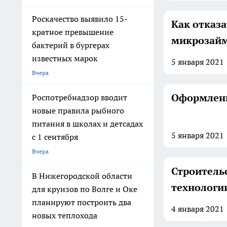
Роскачество выявило 15-
Как отказ
кратное превышение
микрозай
бактерий в бургерах
известных марок
5 января
2021
Вчера
Оформлени
Роспотребнадзор вводит
новые правила рыбного
питания в школах и детсадах
5 января
2021
с 1 сентября
Вчера
Строительс
В Нижегородской области
технологи
для круизов по Волге и Оке
планируют построить два
4 января
2021
новых теплохода