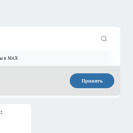
ы в MAX
Принять
: