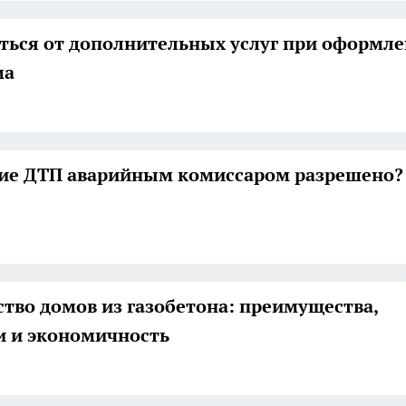
аться от дополнительных услуг при оформл
ма
е ДТП аварийным комиссаром разрешено?
тво домов из газобетона: преимущества,
и и экономичность