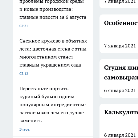
проблемы городской среды
7 января
2021
и новые производства:
главные новости за 6 августа
Особеннос
03:31
Снежное кружево в объятиях
7 января
2021
лета: цветочная стена с этим
многолетником станет
главным украшением сада
Студия жи
03:12
самовыра
Перестаньте портить
6 января
2021
куриный бульон одним
популярным ингредиентом:
Калькулят
рассказываю чем его лучше
заменить
Вчера
6 января
2021