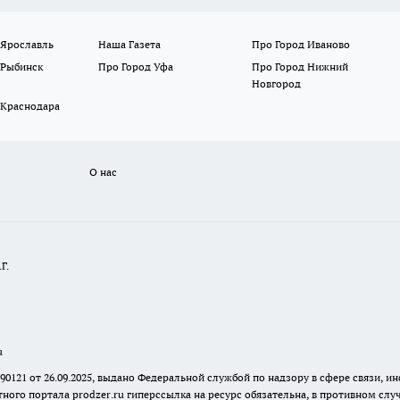
 Ярославль
Наша Газета
Про Город Иваново
 Рыбинск
Про Город Уфа
Про Город Нижний
Новгород
 Краснодара
О нас
Г.
u
 90121 от 26.09.2025, выдано Федеральной службой по надзору в сфере связи
ного портала prodzer.ru гиперссылка на ресурс обязательна
,
в противном случ