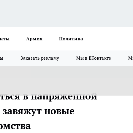
нты
Армия
Политика
зы
Заказать рекламу
Мы в ВКонтакте
М
ться в напряженной
 завяжут новые
омства