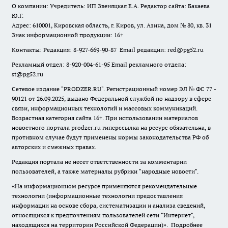
О компании: Учредитель: ИП Звеняцкая Е.А. Редактор сайта: Бакаева
Ю.Г.
Адрес: 610001, Кировская область, г. Киров, ул. Азина, дом № 80, кв. 31
Знак информационной продукции: 16+
Контакты: Редакция: 8-927-669-90-87 Email редакции: red@pg52.ru
Рекламный отдел: 8-920-004-61-95 Email рекламного отдела:
st@pg52.ru
Сетевое издание "
PRODZER.RU
". Регистрационный номер ЭЛ № ФС 77 -
90121 от 26.09.2025, выдано Федеральной службой по надзору в сфере
связи, информационных технологий и массовых коммуникаций.
Возрастная категория сайта 16+. При использовании материалов
новостного портала prodzer.ru гиперссылка на ресурс обязательна
,
в
противном случае будут применены нормы законодательства РФ об
авторских и смежных правах.
Редакция портала не несет ответственности за комментарии
пользователей, а также материалы рубрики "народные новости".
«На информационном ресурсе применяются рекомендательные
технологии (информационные технологии предоставления
информации на основе сбора, систематизации и анализа сведений,
относящихся к предпочтениям пользователей сети "Интернет",
находящихся на территории Российской Федерации)».
Подробнее