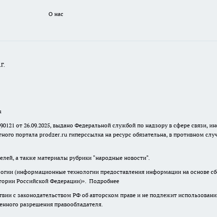
О нас
Г.
u
 90121 от 26.09.2025, выдано Федеральной службой по надзору в сфере связи
ного портала prodzer.ru гиперссылка на ресурс обязательна
,
в противном случ
елей, а также материалы рубрики "народные новости".
гии (информационные технологии предоставления информации на основе сбор
итории Российской Федерации)».
Подробнее
твии с законодательством РФ об авторском праве и не подлежит использовани
менного разрешения правообладателя.