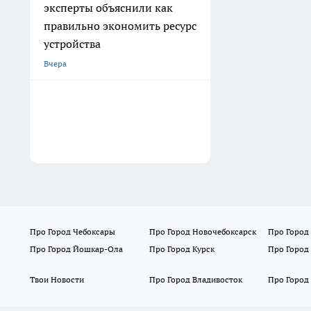
эксперты объяснили как
правильно экономить ресурс
устройства
Вчера
Про Город Чебоксары
Про Город Новочебоксарск
Про Город
Про Город Йошкар-Ола
Про Город Курск
Про Город
Твои Новости
Про Город Владивосток
Про Город