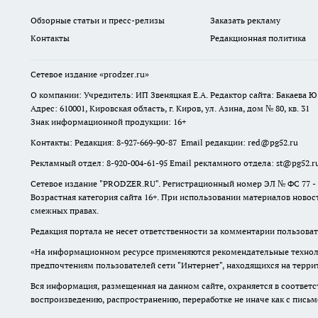
Обзорные статьи и пресс-релизы
Заказать рекламу
Контакты
Редакционная политика
Сетевое издание
«prodzer.ru»
О компании: Учредитель: ИП Звеняцкая Е.А. Редактор сайта: Бакаева Ю.
Адрес: 610001, Кировская область, г. Киров, ул. Азина, дом № 80, кв. 31
Знак информационной продукции: 16+
Контакты: Редакция: 8-927-669-90-87 Email редакции: red@pg52.ru
Рекламный отдел: 8-920-004-61-95 Email рекламного отдела: st@pg52.r
Сетевое издание "
PRODZER.RU
". Регистрационный номер ЭЛ № ФС 77 -
Возрастная категория сайта 16+. При использовании материалов новост
смежных правах.
Редакция портала не несет ответственности за комментарии пользоват
«На информационном ресурсе применяются рекомендательные техноло
предпочтениям пользователей сети "Интернет", находящихся на терр
Вся информация, размещенная на данном сайте, охраняется в соответс
воспроизведению, распространению, переработке не иначе как с пись