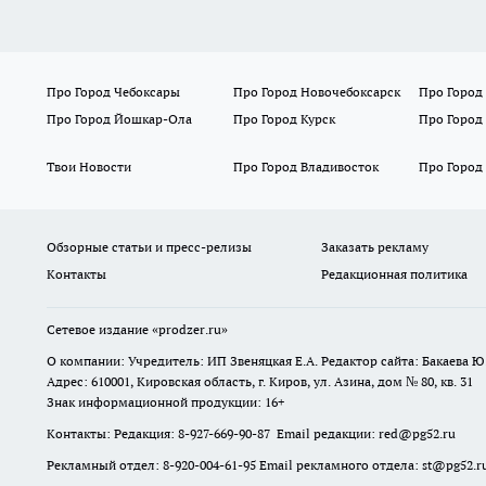
Про Город Чебоксары
Про Город Новочебоксарск
Про Город
Про Город Йошкар-Ола
Про Город Курск
Про Город
Твои Новости
Про Город Владивосток
Про Город
Обзорные статьи и пресс-релизы
Заказать рекламу
Контакты
Редакционная политика
Сетевое издание
«prodzer.ru»
О компании: Учредитель: ИП Звеняцкая Е.А. Редактор сайта: Бакаева Ю.
Адрес: 610001, Кировская область, г. Киров, ул. Азина, дом № 80, кв. 31
Знак информационной продукции: 16+
Контакты: Редакция: 8-927-669-90-87 Email редакции: red@pg52.ru
Рекламный отдел: 8-920-004-61-95 Email рекламного отдела: st@pg52.r