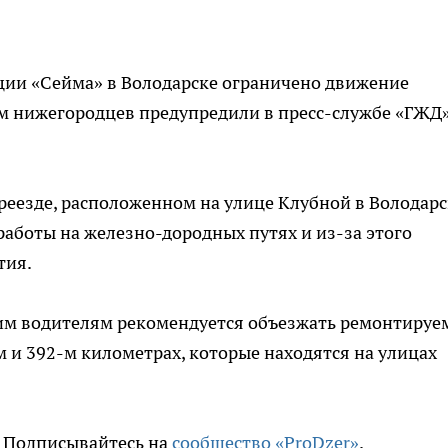
ции «Сейма» в Володарске ограничено движение
том нижегородцев предупредили в
пресс-службе
«ГЖД
 переезде, расположенном на улице Клубной в Володарс
работы на железно-дородных путях и
из-за
этого
тия.
ким водителям рекомендуется объезжать ремонтиру
м
и
392-м
километрах, которые находятся на улицах
. Подписывайтесь на
сообщество «ProDzer»
.