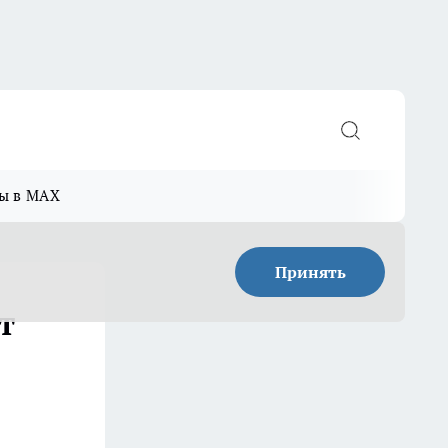
ы в MAX
Принять
т