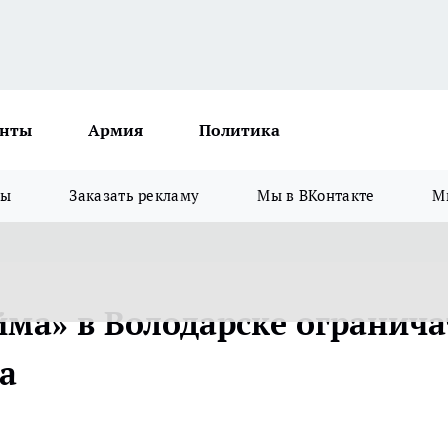
нты
Армия
Политика
зы
Заказать рекламу
Мы в ВКонтакте
М
йма» в Володарске огранича
а