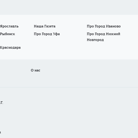
 Ярославль
Наша Газета
Про Город Иваново
 Рыбинск
Про Город Уфа
Про Город Нижний
Новгород
 Краснодара
О нас
Г.
u