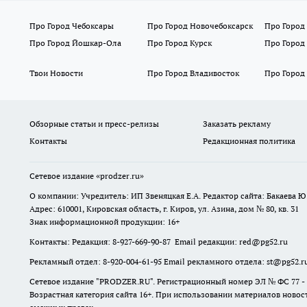
Про Город Чебоксары
Про Город Новочебоксарск
Про Город
Про Город Йошкар-Ола
Про Город Курск
Про Город
Твои Новости
Про Город Владивосток
Про Город
Обзорные статьи и пресс-релизы
Заказать рекламу
Контакты
Редакционная политика
Сетевое издание
«prodzer.ru»
О компании: Учредитель: ИП Звеняцкая Е.А. Редактор сайта: Бакаева Ю.
Адрес: 610001, Кировская область, г. Киров, ул. Азина, дом № 80, кв. 31
Знак информационной продукции: 16+
Контакты: Редакция: 8-927-669-90-87 Email редакции: red@pg52.ru
Рекламный отдел: 8-920-004-61-95 Email рекламного отдела: st@pg52.r
Сетевое издание "
PRODZER.RU
". Регистрационный номер ЭЛ № ФС 77 -
Возрастная категория сайта 16+. При использовании материалов новост