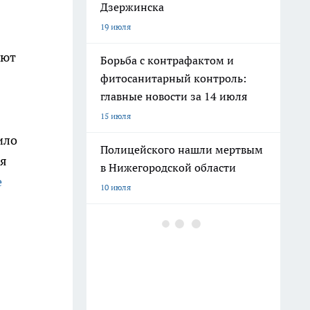
Дзержинска
19 июля
ают
Борьба с контрафактом и
фитосанитарный контроль:
главные новости за 14 июля
15 июля
ило
Полицейского нашли мертвым
ся
в Нижегородской области
е
10 июля
Водителям больше не нужно
останавливаться перед каждым
пешеходом: Верховный Суд
уточнил новые правила
проезда