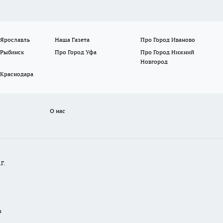
 Ярославль
Наша Газета
Про Город Иваново
 Рыбинск
Про Город Уфа
Про Город Нижний
Новгород
 Краснодара
О нас
Г.
u