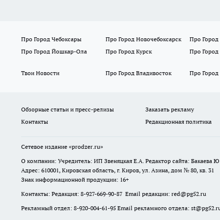
Про Город Чебоксары
Про Город Новочебоксарск
Про Город
Про Город Йошкар-Ола
Про Город Курск
Про Город
Твои Новости
Про Город Владивосток
Про Город
Обзорные статьи и пресс-релизы
Заказать рекламу
Контакты
Редакционная политика
Сетевое издание
«prodzer.ru»
О компании: Учредитель: ИП Звеняцкая Е.А. Редактор сайта: Бакаева Ю.
Адрес: 610001, Кировская область, г. Киров, ул. Азина, дом № 80, кв. 31
Знак информационной продукции: 16+
Контакты: Редакция: 8-927-669-90-87 Email редакции: red@pg52.ru
Рекламный отдел: 8-920-004-61-95 Email рекламного отдела: st@pg52.r