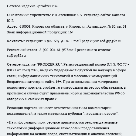
Сетевое издание
«prodzer.ru»
О компании: Учредитель: ИП Звеняцкая Е.А. Редактор сайта: Бакаева
Ю.Г.
Адрес: 610001, Кировская область, г. Киров, ул. Азина, дом № 80, кв. 31
Знак информационной продукции: 16+
Контакты: Редакция: 8-927-669-90-87 Email редакции: red@pg52.ru
Рекламный отдел: 8-920-004-61-95 Email рекламного отдела:
st@pg52.ru
Сетевое издание "
PRODZER.RU
". Регистрационный номер ЭЛ № ФС 77 -
90121 от 26.09.2025, выдано Федеральной службой по надзору в сфере
связи, информационных технологий и массовых коммуникаций.
Возрастная категория сайта 16+. При использовании материалов
новостного портала prodzer.ru гиперссылка на ресурс обязательна
,
в
противном случае будут применены нормы законодательства РФ об
авторских и смежных правах.
Редакция портала не несет ответственности за комментарии
пользователей, а также материалы рубрики "народные новости".
«На информационном ресурсе применяются рекомендательные
технологии (информационные технологии предоставления
информации на основе сбора, систематизации и анализа сведений,