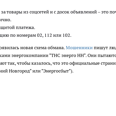
за товары из соцсетей и с досок объявлений – это по
ично.
ащитой платежа.
цию по номерам 02, 112 или 102.
оявилась новая схема обмана.
Мошенники
пишут лю
иками энергокомпании "ТНС энерго НН". Они пытают
ают так, чтобы казалось, что это официальные стран
ий Новгород" или "Энергосбыт").