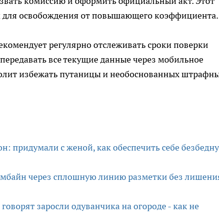
звать комиссию и оформить официальный акт. Этот
м для освобождения от повышающего коэффициента.
рекомендует регулярно отслеживать сроки поверки
передавать все текущие данные через мобильное
волит избежать путаницы и необоснованных штрафн
н: придумали с женой, как обеспечить себе безбедн
омбайн через сплошную линию разметки без лишени
 говорят заросли одуванчика на огороде - как не