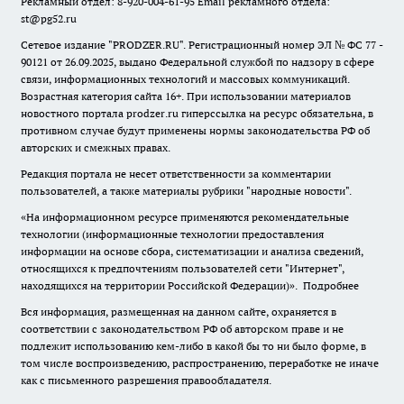
Рекламный отдел: 8-920-004-61-95 Email рекламного отдела:
st@pg52.ru
Сетевое издание "
PRODZER.RU
". Регистрационный номер ЭЛ № ФС 77 -
90121 от 26.09.2025, выдано Федеральной службой по надзору в сфере
связи, информационных технологий и массовых коммуникаций.
Возрастная категория сайта 16+. При использовании материалов
новостного портала prodzer.ru гиперссылка на ресурс обязательна
,
в
противном случае будут применены нормы законодательства РФ об
авторских и смежных правах.
Редакция портала не несет ответственности за комментарии
пользователей, а также материалы рубрики "народные новости".
«На информационном ресурсе применяются рекомендательные
технологии (информационные технологии предоставления
информации на основе сбора, систематизации и анализа сведений,
относящихся к предпочтениям пользователей сети "Интернет",
находящихся на территории Российской Федерации)».
Подробнее
Вся информация, размещенная на данном сайте, охраняется в
соответствии с законодательством РФ об авторском праве и не
подлежит использованию кем-либо в какой бы то ни было форме, в
том числе воспроизведению, распространению, переработке не иначе
как с письменного разрешения правообладателя.