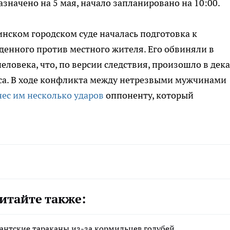
азначено на 5 мая, начало запланировано на 10:00.
инском городском суде началась подготовка к
денного против местного жителя. Его обвиняли в
овека, что, по версии следствия, произошло в дек
кса. В ходе конфликта между нетрезвыми мужчинами
нес им несколько ударов
оппоненту, который
итайте также:
антские тараканы из-за кормильцев голубей