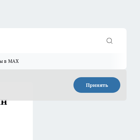
ы в MAX
Принять
ин