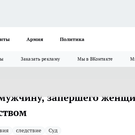
нты
Армия
Политика
зы
Заказать рекламу
Мы в ВКонтакте
М
 мужчину, запершего женщ
ством
вия
следствие
Суд