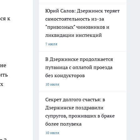
Юрий Салов: Дзержинск теряет
ся к
самостоятельность из-за
"привозных" чиновников и
ликвидации инспекций
7 июля
В Дзержинске продолжается
вне
путаница с оплатой проезда
ить
без кондукторов
их
10 июля
Секрет долгого счастья: в
Дзержинске поздравили
супругов, проживших в браке
более полувека
10 июля