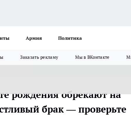
нты
Армия
Политика
зы
Заказать рекламу
Мы в ВКонтакте
М
те рождения обрекают на
астливый брак — проверьте