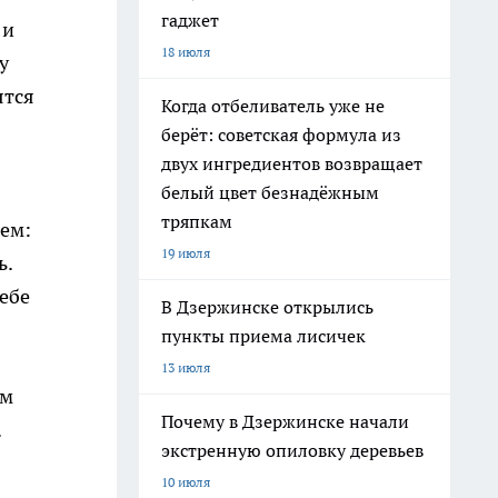
гаджет
 и
18 июля
у
ятся
Когда отбеливатель уже не
берёт: советская формула из
двух ингредиентов возвращает
белый цвет безнадёжным
тряпкам
ием:
19 июля
ь.
ебе
В Дзержинске открылись
пункты приема лисичек
13 июля
Им
Почему в Дзержинске начали
.
экстренную опиловку деревьев
10 июля