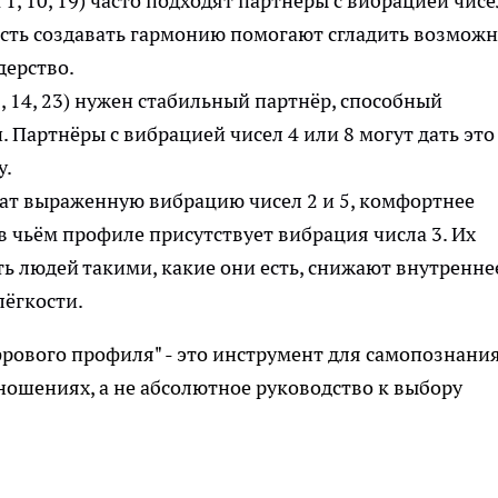
, 10, 19) часто подходят партнёры с вибрацией чисел
ность создавать гармонию помогают сгладить возмож
дерство.
 14, 23) нужен стабильный партнёр, способный
 Партнёры с вибрацией чисел 4 или 8 могут дать это
у.
ат выраженную вибрацию чисел 2 и 5, комфортнее
в чьём профиле присутствует вибрация числа 3. Их
ь людей такими, какие они есть, снижают внутренне
лёгкости.
фрового профиля" - это инструмент для самопознания
ошениях, а не абсолютное руководство к выбору