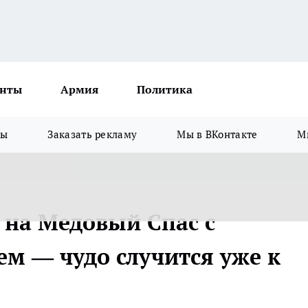
нты
Армия
Политика
зы
Заказать рекламу
Мы в ВКонтакте
М
 на Медовый Спас с
м — чудо случится уже к