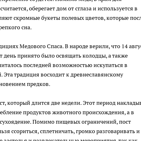
читается, оберегает дом от сглаза и используется в
вляют скромные букеты полевых цветов, которые пос
епкого сна.
дициях Медового Спаса. В народе верили, что 14 авгу
от день принято было освящать колодцы, а также
считалось последней возможностью искупаться в
. Эта традиция восходит к древнеславянскому
иновением предков.
т, который длится две недели. Этот период наклады
ебление продуктов животного происхождения, а в
 сухоядение. Помимо пищевых ограничений, пост
ьзя ссориться, сплетничать, громко разговаривать и
е застолья и развлекательные мероприятия, так как