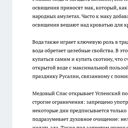
освящения приносят мак, который, как с
народных амулетах. Часто к маку доба
освящения вешают над кроватью для кр
Вода также играет ключевую роль в тра
вода обретает целебные свойства. В эт
купаться самим и купать скотину, что 
открытой воде с максимальной пользой
празднику Русалии, связанному с пом
Медовый Спас открывает Успенский пос
строгие ограничения: запрещено употр
некоторые дни предписывается только
подразумевает духовное очищение: нел
желать зла. Также под запретом шумны