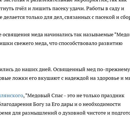
гнуть пчёл и лишить пасеку удачи. Работы в саду и
 делается только для дел, связанных с пасекой и сб
ле освящения меда начинались так называемые "Мед
лишки свежего меда, что способствовало развитию
ились до наших дней. Освященный мед по-прежнему
ервые ложки его вкушают с надеждой на здоровье и м
илянского
, "Медовый Спас - это не только праздник
лагодарения Богу за Его дары и о необходимости
 время для размышлений о духовной чистоте и подгот