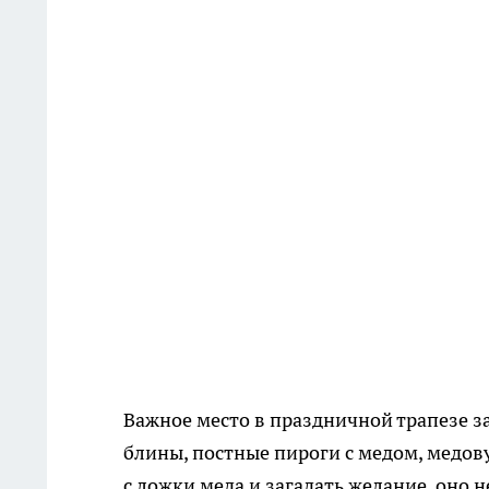
Важное место в праздничной трапезе з
блины, постные пироги с медом, медовух
с ложки меда и загадать желание, оно 