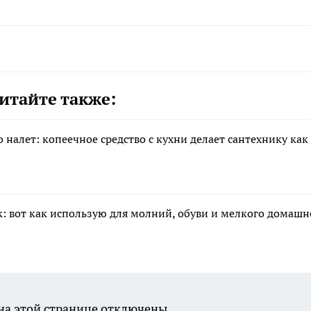
итайте также:
 налет: копеечное средство с кухни делает сантехнику как
к: вот как использую для молний, обуви и мелкого домашн
а этой странице отключены.