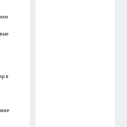
дольше самих яиц
20 июля
ором
Почему в Дзержинске начали
экстренную опиловку деревьев
овые
10 июля
В Дзержинске продолжается
путаница с оплатой проезда
без кондукторов
ир в
10 июля
Секрет долгого счастья: в
Дзержинске поздравили
супругов, проживших в браке
овке
более полувека
10 июля