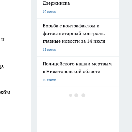
Дзержинска
19 июля
Борьба с контрафактом и
фитосанитарный контроль:
 и
главные новости за 14 июля
15 июля
Полицейского нашли мертвым
р,
в Нижегородской области
10 июля
ужбы
Суперциклон в регионе,
переезд трамвайного завода и
новые правила охоты: главные
новости за 9 июля
11 июля