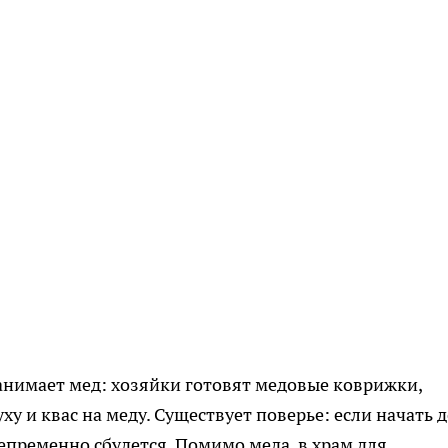
анимает мед: хозяйки готовят медовые коврижки,
у и квас на меду. Существует поверье: если начать 
непременно сбудется. Помимо меда, в храм для