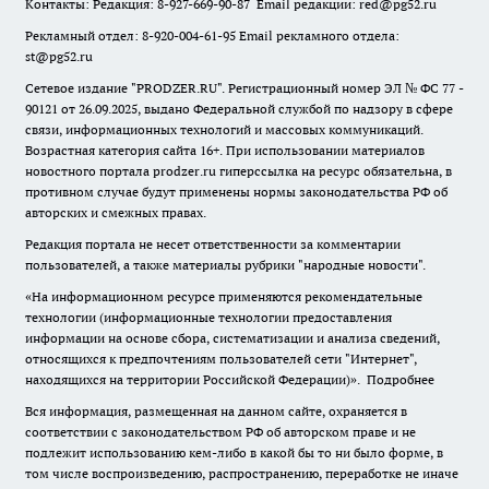
Контакты: Редакция: 8-927-669-90-87 Email редакции: red@pg52.ru
Рекламный отдел: 8-920-004-61-95 Email рекламного отдела:
st@pg52.ru
Сетевое издание "
PRODZER.RU
". Регистрационный номер ЭЛ № ФС 77 -
90121 от 26.09.2025, выдано Федеральной службой по надзору в сфере
связи, информационных технологий и массовых коммуникаций.
Возрастная категория сайта 16+. При использовании материалов
новостного портала prodzer.ru гиперссылка на ресурс обязательна
,
в
противном случае будут применены нормы законодательства РФ об
авторских и смежных правах.
Редакция портала не несет ответственности за комментарии
пользователей, а также материалы рубрики "народные новости".
«На информационном ресурсе применяются рекомендательные
технологии (информационные технологии предоставления
информации на основе сбора, систематизации и анализа сведений,
относящихся к предпочтениям пользователей сети "Интернет",
находящихся на территории Российской Федерации)».
Подробнее
Вся информация, размещенная на данном сайте, охраняется в
соответствии с законодательством РФ об авторском праве и не
подлежит использованию кем-либо в какой бы то ни было форме, в
том числе воспроизведению, распространению, переработке не иначе