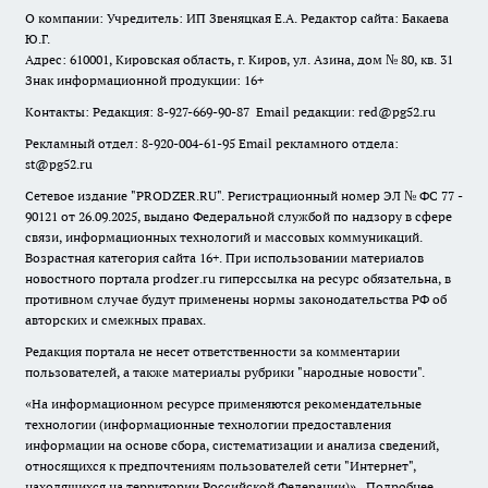
О компании: Учредитель: ИП Звеняцкая Е.А. Редактор сайта: Бакаева
Ю.Г.
Адрес: 610001, Кировская область, г. Киров, ул. Азина, дом № 80, кв. 31
Знак информационной продукции: 16+
Контакты: Редакция: 8-927-669-90-87 Email редакции: red@pg52.ru
Рекламный отдел: 8-920-004-61-95 Email рекламного отдела:
st@pg52.ru
Сетевое издание "
PRODZER.RU
". Регистрационный номер ЭЛ № ФС 77 -
90121 от 26.09.2025, выдано Федеральной службой по надзору в сфере
связи, информационных технологий и массовых коммуникаций.
Возрастная категория сайта 16+. При использовании материалов
новостного портала prodzer.ru гиперссылка на ресурс обязательна
,
в
противном случае будут применены нормы законодательства РФ об
авторских и смежных правах.
Редакция портала не несет ответственности за комментарии
пользователей, а также материалы рубрики "народные новости".
«На информационном ресурсе применяются рекомендательные
технологии (информационные технологии предоставления
информации на основе сбора, систематизации и анализа сведений,
относящихся к предпочтениям пользователей сети "Интернет",
находящихся на территории Российской Федерации)».
Подробнее