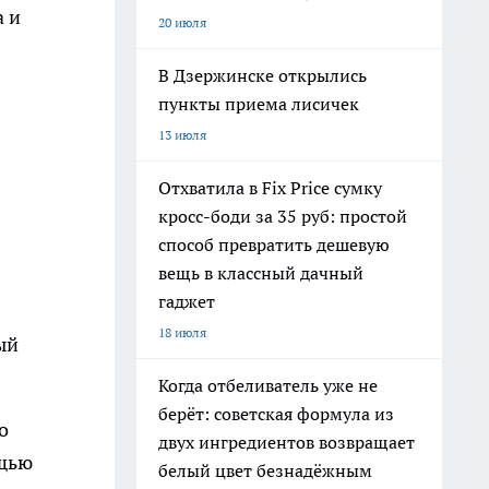
а и
20 июля
В Дзержинске открылись
пункты приема лисичек
13 июля
Отхватила в Fix Price сумку
кросс-боди за 35 руб: простой
способ превратить дешевую
вещь в классный дачный
гаджет
18 июля
ый
Когда отбеливатель уже не
берёт: советская формула из
о
двух ингредиентов возвращает
ощью
белый цвет безнадёжным