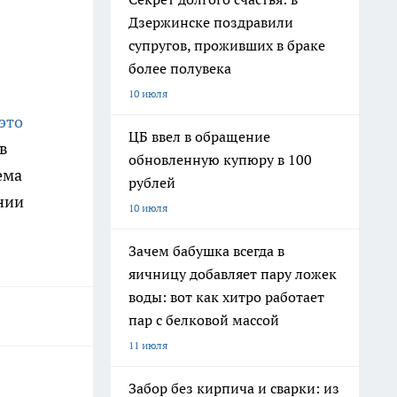
Дзержинске поздравили
супругов, проживших в браке
более полувека
10 июля
это
ЦБ ввел в обращение
 в
обновленную купюру в 100
ема
рублей
нии
10 июля
Зачем бабушка всегда в
яичницу добавляет пару ложек
воды: вот как хитро работает
пар с белковой массой
11 июля
Забор без кирпича и сварки: из