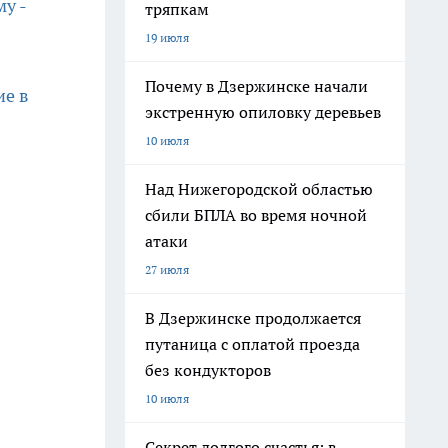
у -
тряпкам
19 июля
Почему в Дзержинске начали
ие в
экстренную опиловку деревьев
10 июля
Над Нижегородской областью
сбили БПЛА во время ночной
атаки
27 июля
В Дзержинске продолжается
путаница с оплатой проезда
без кондукторов
10 июля
Секрет долгого счастья: в