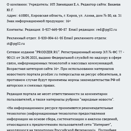
О компании: Учредитель: ИП Звеняцкая Е.А. Редактор сайта: Бакаева
Ю.Г.
Адрес: 610001, Кировская область, г. Киров, ул. Азина, дом № 80, кв. 31
Знак информационной продукции: 16+
Контакты: Редакция: 8-927-669-90-87 Email редакции: red@pg52.ru
Рекламный отдел: 8-920-004-61-95 Email рекламного отдела:
st@pg52.ru
Сетевое издание "
PRODZER.RU
". Регистрационный номер ЭЛ № ФС 77 -
90121 от 26.09.2025, выдано Федеральной службой по надзору в сфере
связи, информационных технологий и массовых коммуникаций.
Возрастная категория сайта 16+. При использовании материалов
новостного портала prodzer.ru гиперссылка на ресурс обязательна
,
в
противном случае будут применены нормы законодательства РФ об
авторских и смежных правах.
Редакция портала не несет ответственности за комментарии
пользователей, а также материалы рубрики "народные новости".
«На информационном ресурсе применяются рекомендательные
технологии (информационные технологии предоставления
информации на основе сбора, систематизации и анализа сведений,
относящихся к предпочтениям пользователей сети "Интернет",
находящихся на территории Российской Федерации)».
Подробнее