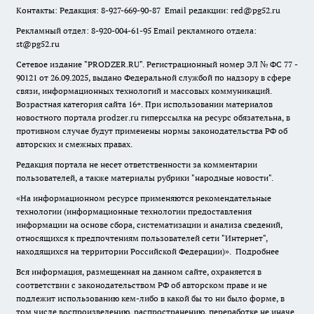
Контакты: Редакция: 8-927-669-90-87 Email редакции: red@pg52.ru
Рекламный отдел: 8-920-004-61-95 Email рекламного отдела:
st@pg52.ru
Сетевое издание "
PRODZER.RU
". Регистрационный номер ЭЛ № ФС 77 -
90121 от 26.09.2025, выдано Федеральной службой по надзору в сфере
связи, информационных технологий и массовых коммуникаций.
Возрастная категория сайта 16+. При использовании материалов
новостного портала prodzer.ru гиперссылка на ресурс обязательна
,
в
противном случае будут применены нормы законодательства РФ об
авторских и смежных правах.
Редакция портала не несет ответственности за комментарии
пользователей, а также материалы рубрики "народные новости".
«На информационном ресурсе применяются рекомендательные
технологии (информационные технологии предоставления
информации на основе сбора, систематизации и анализа сведений,
относящихся к предпочтениям пользователей сети "Интернет",
находящихся на территории Российской Федерации)».
Подробнее
Вся информация, размещенная на данном сайте, охраняется в
соответствии с законодательством РФ об авторском праве и не
подлежит использованию кем-либо в какой бы то ни было форме, в
том числе воспроизведению, распространению, переработке не иначе