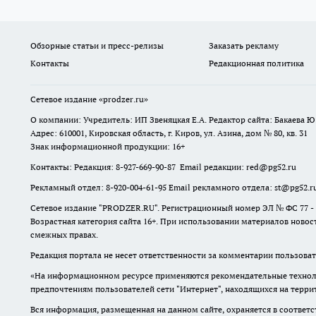
Обзорные статьи и пресс-релизы
Заказать рекламу
Контакты
Редакционная политика
Сетевое издание
«prodzer.ru»
О компании: Учредитель: ИП Звеняцкая Е.А. Редактор сайта: Бакаева Ю.
Адрес: 610001, Кировская область, г. Киров, ул. Азина, дом № 80, кв. 31
Знак информационной продукции: 16+
Контакты: Редакция: 8-927-669-90-87 Email редакции: red@pg52.ru
Рекламный отдел: 8-920-004-61-95 Email рекламного отдела: st@pg52.r
Сетевое издание "
PRODZER.RU
". Регистрационный номер ЭЛ № ФС 77 -
Возрастная категория сайта 16+. При использовании материалов новост
смежных правах.
Редакция портала не несет ответственности за комментарии пользоват
«На информационном ресурсе применяются рекомендательные техноло
предпочтениям пользователей сети "Интернет", находящихся на терр
Вся информация, размещенная на данном сайте, охраняется в соответс