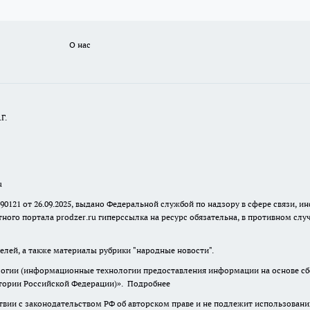
О нас
Г.
u
 90121 от 26.09.2025, выдано Федеральной службой по надзору в сфере связи
ного портала prodzer.ru гиперссылка на ресурс обязательна
,
в противном случ
елей, а также материалы рубрики "народные новости".
гии (информационные технологии предоставления информации на основе сбор
итории Российской Федерации)».
Подробнее
твии с законодательством РФ об авторском праве и не подлежит использовани