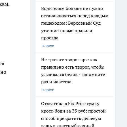
жам.
Водителям больше не нужно
останавливаться перед каждым
пешеходом: Верховный Суд
уточнил новые правила
проезда
14 июля
Не тратьте творог зря: как
ся
правильно есть творог, чтобы
 но
усваивался белок - запомните
раз и навсегда
14 июля
Отхватила в Fix Price сумку
кросс-боди за 35 руб: простой
способ превратить дешевую
вещь в классный дачный